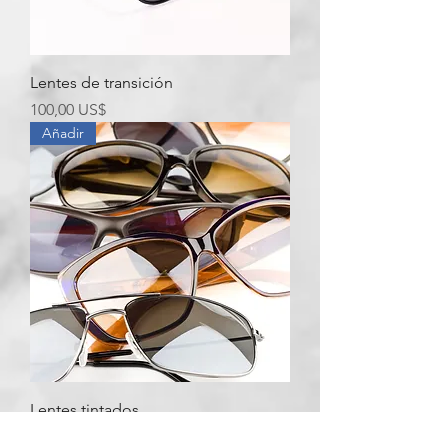
Lentes de transición
Precio
100,00 US$
Añadir
Lentes tintados
Precio
10,00 US$