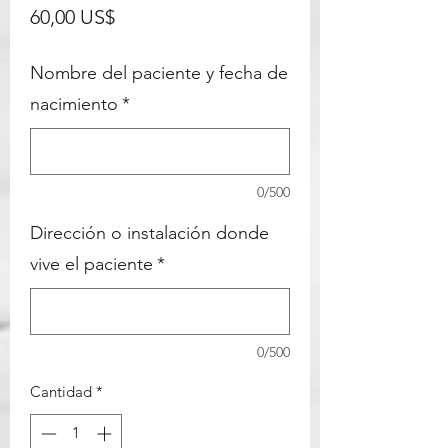
Precio
60,00 US$
seleccione los artículos a
continuación y agréguelos a su
Nombre del paciente y fecha de
carrito y estará listo.
nacimiento
*
Añadir
0/500
Dirección o instalación donde
vive el paciente
*
0/500
Cantidad
*
High Index / Featherweight / Light-
N- Thin