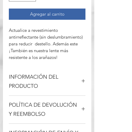
Precio
125,00 US$
Agregar al carrito
Añadir
Actualice a revestimiento
antirreflectante (sin deslumbramiento)
para reducir destello. Además este
¡También es nuestra lente más
resistente a los arañazos!
INFORMACIÓN DEL
PRODUCTO
Recubrimiento antirreflejos
Nuestro revestimiento antirreflectante
Precio
60,00 US$
POLÍTICA DE DEVOLUCIÓN
es una forma increíble de reducir el
Añadir
deslumbramiento moderado y los
Y REEMBOLSO
reflejos de sus lentes. La reducción del
reflejo en sus anteojos permite que los
Queremos que esté completamente
demás vean fácilmente sus ojos para